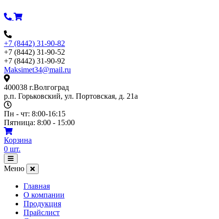
Перейти
к
содержимому
+7 (8442) 31-90-82
+7 (8442) 31-90-52
+7 (8442) 31-90-92
Maksimet34@mail.ru
400038 г.Волгоград
р.п. Горьковский, ул. Портовская, д. 21а
Пн - чт: 8:00-16:15
Пятница: 8:00 - 15:00
Корзина
0
шт.
Открыть
меню
Меню
Главная
О компании
Продукция
Прайслист