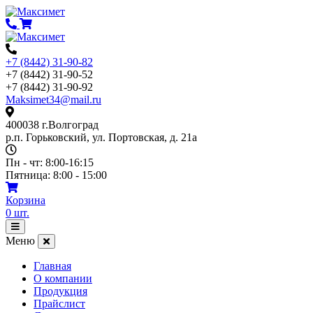
Перейти
к
содержимому
+7 (8442) 31-90-82
+7 (8442) 31-90-52
+7 (8442) 31-90-92
Maksimet34@mail.ru
400038 г.Волгоград
р.п. Горьковский, ул. Портовская, д. 21а
Пн - чт: 8:00-16:15
Пятница: 8:00 - 15:00
Корзина
0
шт.
Открыть
меню
Меню
Главная
О компании
Продукция
Прайслист