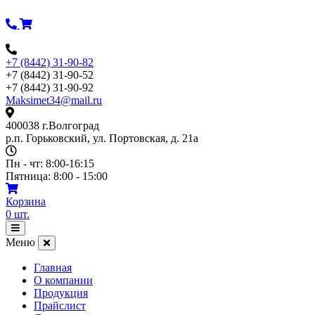
Перейти
к
содержимому
+7 (8442) 31-90-82
+7 (8442) 31-90-52
+7 (8442) 31-90-92
Maksimet34@mail.ru
400038 г.Волгоград
р.п. Горьковский, ул. Портовская, д. 21а
Пн - чт: 8:00-16:15
Пятница: 8:00 - 15:00
Корзина
0
шт.
Открыть
меню
Меню
Главная
О компании
Продукция
Прайслист