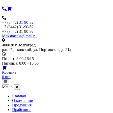
Перейти
к
содержимому
+7 (8442) 31-90-82
+7 (8442) 31-90-52
+7 (8442) 31-90-92
Maksimet34@mail.ru
400038 г.Волгоград
р.п. Горьковский, ул. Портовская, д. 21а
Пн - чт: 8:00-16:15
Пятница: 8:00 - 15:00
Корзина
0
шт.
Открыть
меню
Меню
Главная
О компании
Продукция
Прайслист