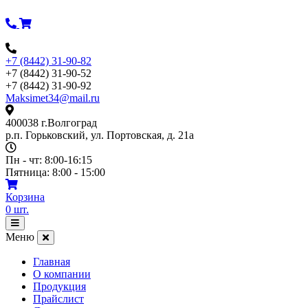
Перейти
к
содержимому
+7 (8442) 31-90-82
+7 (8442) 31-90-52
+7 (8442) 31-90-92
Maksimet34@mail.ru
400038 г.Волгоград
р.п. Горьковский, ул. Портовская, д. 21а
Пн - чт: 8:00-16:15
Пятница: 8:00 - 15:00
Корзина
0
шт.
Открыть
меню
Меню
Главная
О компании
Продукция
Прайслист